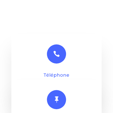

Téléphone
0643103815
